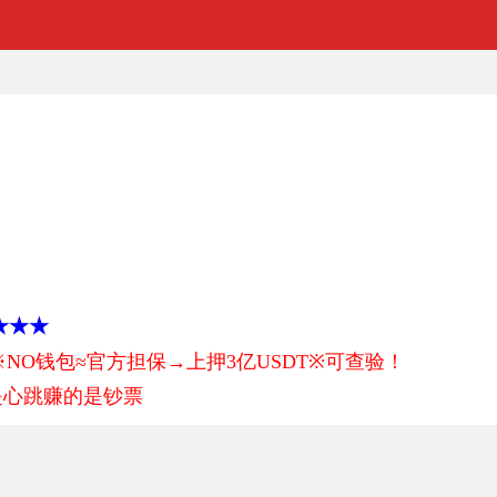
★★★
倍’※NO钱包≈官方担保→上押3亿USDT※可查验！
是心跳赚的是钞票