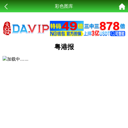
彩色图库
粤港报